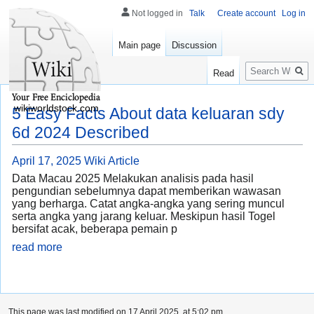
Not logged in
Talk
Create account
Log in
Main page
Discussion
Search
Read
wikiworldstock.com
5 Easy Facts About data keluaran sdy
6d 2024 Described
April 17, 2025
Wiki Article
Data Macau 2025 Melakukan analisis pada hasil
pengundian sebelumnya dapat memberikan wawasan
yang berharga. Catat angka-angka yang sering muncul
serta angka yang jarang keluar. Meskipun hasil Togel
bersifat acak, beberapa pemain p
read more
This page was last modified on 17 April 2025, at 5:02 pm.